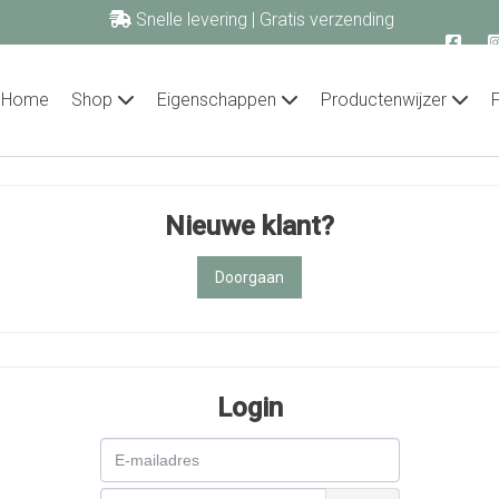
Snelle levering | Gratis verzending
vanaf € 60,00!
primecook.nl
Home
Shop
Eigenschappen
Productenwijzer
Nieuwe klant?
Doorgaan
Login