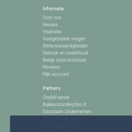
Informatie
Over ons
Nieuws
Inspiratie
Veelgestelde vragen
Wetenswaardigheden
Gebruik en onderhoud
Bekijk onze brochure
Reviews
Mijn account
Partners
ChefsFriends
Bakkenzonderpfas.nl
Duurzaam Ondernemen
Duurzaam Actueel
Groenezaken