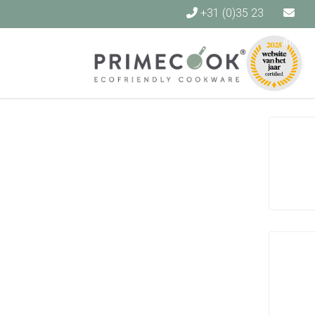
+31 (0)35 23
40 140
info@