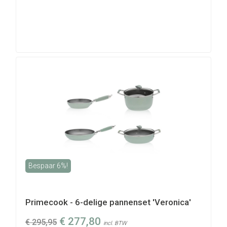
Bespaar 6%!
Primecook - 6-delige pannenset 'Veronica'
€
277,80
€
295,95
incl. BTW