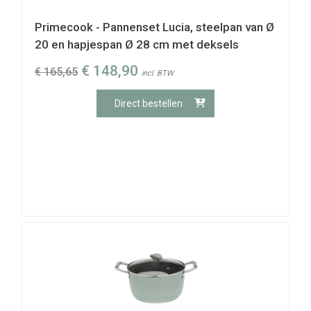
Primecook - Pannenset Lucia, steelpan van Ø
20 en hapjespan Ø 28 cm met deksels
€
148,90
€
165,65
incl. BTW
Direct bestellen