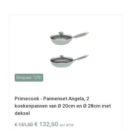
Bespaar 12%!
Primecook - Pannenset Angela, 2
koekenpannen van Ø 20cm en Ø 28cm met
deksel
€
132,60
€
151,50
incl. BTW