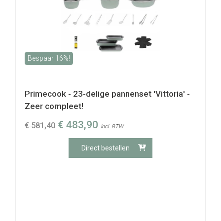
Bespaar 16%!
Primecook - 23-delige pannenset 'Vittoria' -
Zeer compleet!
€
483,90
€
581,40
incl. BTW
Direct bestellen