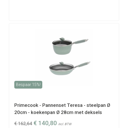
Bespaar 15%!
Primecook - Pannenset Teresa - steelpan Ø
20cm - koekenpan Ø 28cm met deksels
€
140,80
€
162,64
incl. BTW