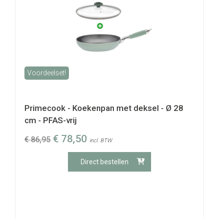
Voordeelset!
Primecook - Koekenpan met deksel - Ø 28
cm - PFAS-vrij
€
78,50
€
86,95
incl. BTW
Direct bestellen