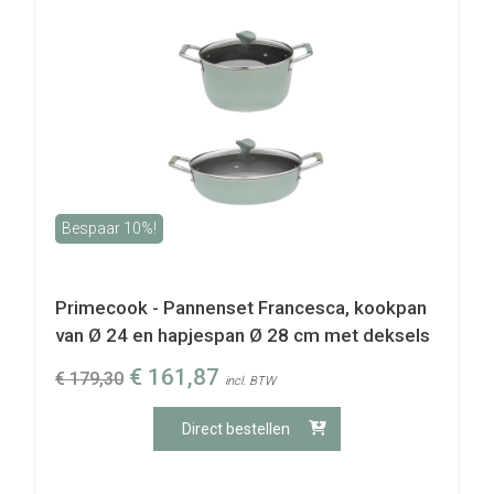
Bespaar 10%!
Primecook - Pannenset Francesca, kookpan
van Ø 24 en hapjespan Ø 28 cm met deksels
€
161,87
€
179,30
incl. BTW
Direct bestellen