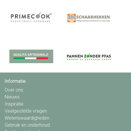
Informatie
Over ons
Nieuws
Inspiratie
Veelgestelde vragen
Wetenswaardigheden
Gebruik en onderhoud