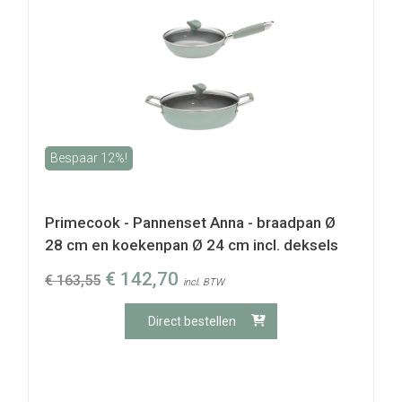
Bespaar 12%!
Primecook - Pannenset Anna - braadpan Ø
28 cm en koekenpan Ø 24 cm incl. deksels
€
142,70
€
163,55
incl. BTW
Direct bestellen