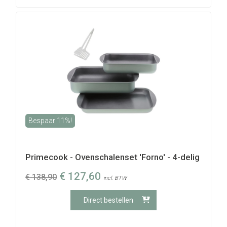
Bespaar 11%!
Primecook - Ovenschalenset 'Forno' - 4-delig
€
127,60
€
138,90
incl. BTW
Direct bestellen