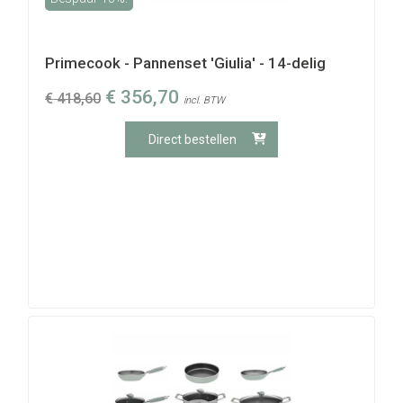
Primecook - Pannenset 'Giulia' - 14-delig
€
356,70
€
418,60
incl. BTW
Direct bestellen