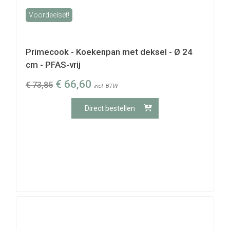
Voordeelset!
Primecook - Koekenpan met deksel - Ø 24
cm - PFAS-vrij
€
66,60
€
73,85
incl. BTW
Direct bestellen