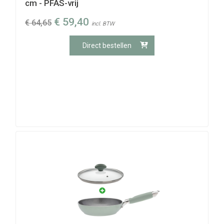
cm - PFAS-vrij
€
59,40
€
64,65
incl. BTW
Direct bestellen