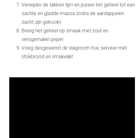
Verwijder de takken tijm en pureer het geheel tot een
zachte en gladde massa zodra de aardappelen
zacht zijn gekookt
Breng het geheel op smaak met zout en
versgemalen peper
Voeg desgewenst de slagroom toe, serveer met
stokbrood en smakelijk!