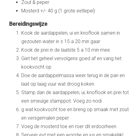
Zout & peper
Mosterd +/- 40 g (1 grote eetlepel)
Bereidingswijze
Kook de aardappelen, ui en knoflook samen in
gezouten water in ± 15 a 20 min gaar
Kook de prei in de laatste 5 a 10 min mee.
Giet het geheel vervolgens goed af en vang het
kookvocht op.
Doe de aardappelmassa weer terug in de pan en
laat op laag vuur wat droog koken.
Stamp dan de aardappelen, ui, knoflook en prei tot
een smeuïge stamppot. Voeg zo nodi
g wat kookvocht toe en breng op smaak met zout
en versgemalen peper
Voeg de mosterd toe en roer dit erdoorheen
Serveer evt met een worstje en jus en smakelijk!