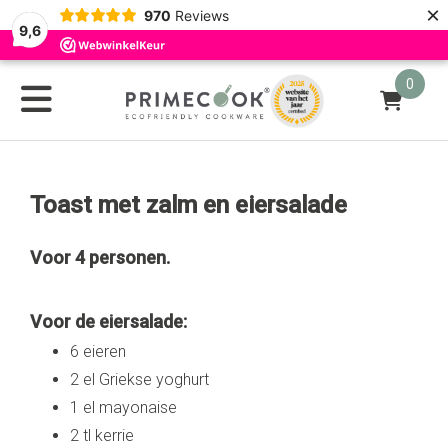
×
970
Reviews
9,6
0
Toast met zalm en eiersalade
Voor 4 personen.
Voor de eiersalade:
6 eieren
2 el Griekse yoghurt
1 el mayonaise
2 tl kerrie