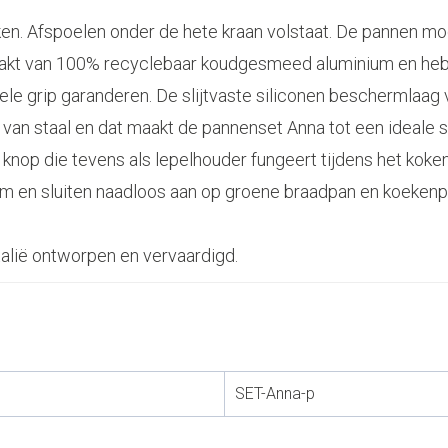
ken. Afspoelen onder de hete kraan volstaat. De pannen m
aakt van 100% recyclebaar koudgesmeed aluminium en he
iele grip garanderen. De slijtvaste siliconen beschermlaag
 van staal en dat maakt de pannenset Anna tot een ideale s
 knop die tevens als lepelhouder fungeert tijdens het koken
m en sluiten naadloos aan op groene braadpan en koekenp
talië ontworpen en vervaardigd.
SET-Anna-p