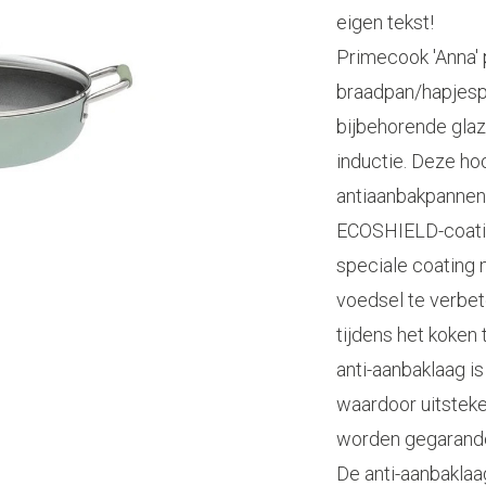
eigen tekst!
Primecook 'Anna'
braadpan/hapjes
bijbehorende glaz
inductie. Deze h
antiaanbakpannen
ECOSHIELD-coatin
speciale coating 
voedsel te verbet
tijdens het koken
anti-aanbaklaag i
waardoor uitsteke
worden gegarand
De anti-aanbaklaag