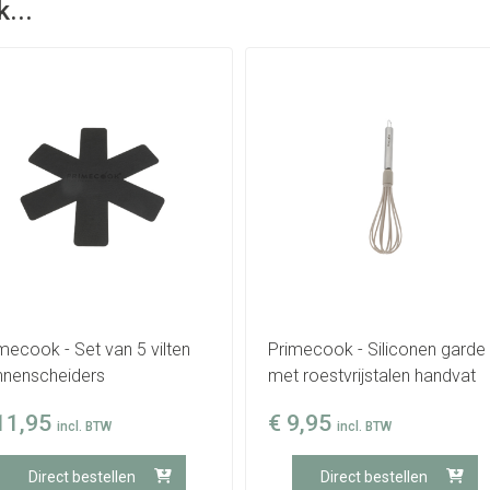
...
mecook - Set van 5 vilten
Primecook - Siliconen garde
nnenscheiders
met roestvrijstalen handvat
11,95
€
9,95
incl. BTW
incl. BTW
Direct bestellen
Direct bestellen