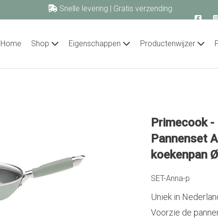
Snelle levering | Gratis verzending
vanaf € 60,00!
primecook.nl
Home
Shop
Eigenschappen
Productenwijzer
Primecook - 
Pannenset A
koekenpan Ø 
SET-Anna-p
Uniek in Nederlan
Voorzie de pannen