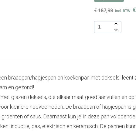
€
€
187,98
incl. BTW
een braadpan/hapjespan en koekenpan met deksels, leent 
aam en gezond!
met glazen deksels, die elkaar maat goed aanvullen en op 
voor kleinere hoeveelheden. De braadpan of hapjespan is gr
tto, groenten of saus. Daarnaast kun je in deze pan voldoe
ken: inductie, gas, elektrisch en keramisch. De pannen kun