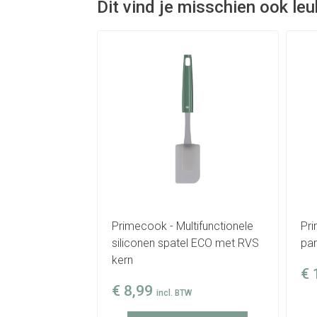
Dit vind je misschien ook leuk
Primecook - Multifunctionele
Pri
siliconen spatel ECO met RVS
pa
kern
€
€
8,99
incl. BTW