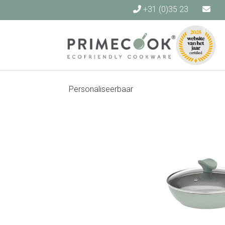
+31 (0)35 23
40 140
info@
Personaliseerbaar