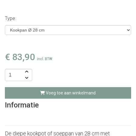
Type:
€
83,90
incl. BTW
Voeg toe aan winkelmand
Informatie
De diepe kookpot of soeppan van 28 cm met