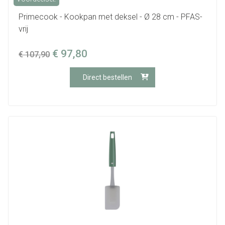
Primecook - Kookpan met deksel - Ø 28 cm - PFAS-
vrij
€
97,80
€
107,90
Direct bestellen