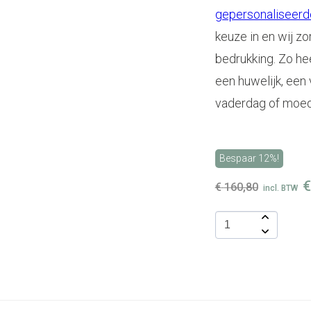
gepersonaliseerde
keuze in en wij zo
bedrukking. Zo he
een huwelijk, een 
vaderdag of moed
Bespaar 12%!
€
€
160,80
incl. BTW