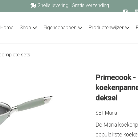
Snelle levering | Gratis verzending
vanaf € 60,00!
primecook.nl
Home
Shop
Eigenschappen
Productenwijzer
complete sets
Primecook -
koekenpanne
deksel
SET-Maria
De Maria koekenp
populairste koeke