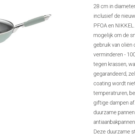
28 cm in diameter
inclusief de nie
PFOA en NIKKEL. 
mogelijk om de sm
gebruik van oliën 
verminderen - 10
tegen krassen, wa
gegarandeerd, zel
coating wordt nie
temperatruren, beh
giftige dampen af
duurzame pannen v
antiaanbakpannen
Deze duurzame sta