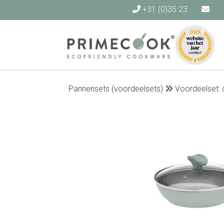
+31 (0)35 23
40 140
info@
Pannensets (voordeelsets)
Voordeelset: 