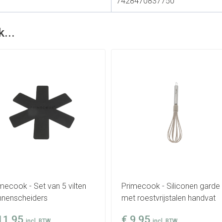
7428470837750
...
mecook - Set van 5 vilten
Primecook - Siliconen garde
nnenscheiders
met roestvrijstalen handvat
11,95
€
9,95
incl. BTW
incl. BTW