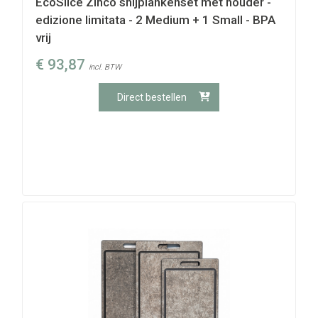
EcoSlice Zinco snijplankenset met houder -
edizione limitata - 2 Medium + 1 Small - BPA
vrij
€
93,87
incl. BTW
Direct bestellen