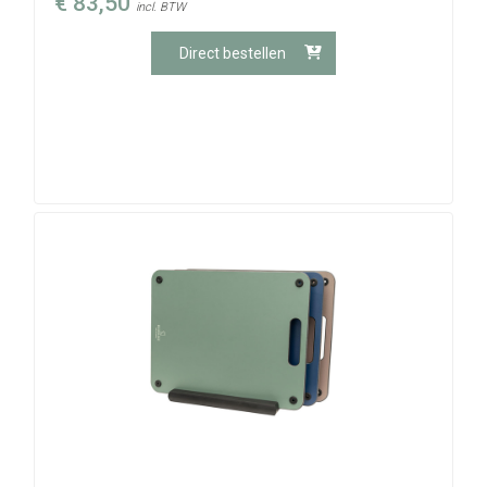
€
83,50
incl. BTW
Direct bestellen